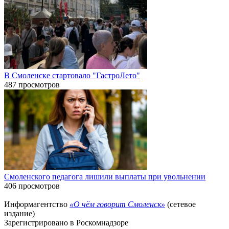
В Смоленске стартовало "ГастроЛето"
487 просмотров
Смоленского педагога лишили выплаты при увольнении
406 просмотров
Информагентство
«О чём говорит Смоленск»
(сетевое
издание)
Зарегистрировано в Роскомнадзоре