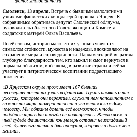
фото: smoloblduma.ru
Смоленск, 13 апреля.
Встреча с бывшими малолетними
узниками фашистских концлагерей прошла в Ярцеве. К
собравшимся обратилась депутат Смоленской облдумы,
руководитель областного Совета женщин и Комитета
солдатских матерей Ольга Васильева.
По её словам, истории малолетних узников являются
символом стойкости, мужества и надежды, вдохновляют на
сохранение мира и справедливости. Парламентарий выразила
глубокую благодарность тем, кто выжил и смог вернуться к
нормальной жизни, внёс вклад в развитие страны и сейчас
участвует в патриотическом воспитании подрастающего
поколения.
«В Ярцевском округе проживает 167 бывших
несовершеннолетних узников фашизма. Пусть память о тех
ужасах, которые они пережили, служит нам напоминанием о
важности мира, толерантности и уважения к каждому
человеку. Мы обязаны делать всё возможное, чтобы
подобные трагедии никогда не повторялись. Желаю всем, в
чьей судьбе фашистский концлагерь оставил неизгладимый
след, душевного тепла и благополучия, здоровья и долгих лет
жизни»
.