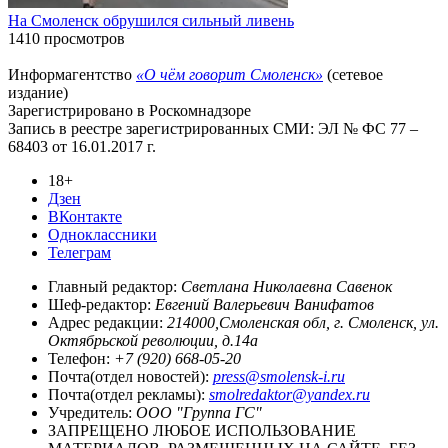
На Смоленск обрушился сильный ливень
1410 просмотров
Информагентство
«О чём говорит Смоленск»
(сетевое
издание)
Зарегистрировано в Роскомнадзоре
Запись в реестре зарегистрированных СМИ: ЭЛ № ФС 77 –
68403 от 16.01.2017 г.
18+
Дзен
ВКонтакте
Одноклассники
Телеграм
Главный редактор:
Светлана Николаевна Савенок
Шеф-редактор:
Евгений Валерьевич Ванифатов
Адрес редакции:
214000,Смоленская обл, г. Смоленск, ул.
Октябрьской революции, д.14а
Телефон:
+7 (920) 668-05-20
Почта(отдел новостей):
press@smolensk-i.ru
Почта(отдел рекламы):
smolredaktor@yandex.ru
Учредитель:
ООО "Группа ГС"
ЗАПРЕЩЕНО ЛЮБОЕ ИСПОЛЬЗОВАНИЕ