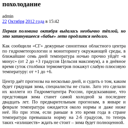
похолодание
admin
22
Октября
2012 года
в 15:42
Первая половина октября выдалась необычно тёплой, но
это затянувшееся «бабье» лето продлится недолго.
Как сообщили «СГ» дежурные синоптики областного центра
по гидрометеорологии и мониторингу окружающей среды, в
ближайшие семь дней температура ночью прочно уйдёт «в
минус» (от 2 до +3 градусов Цельсия максимум), а в днёвное
время суток столбики термометров покажут слабую плюсовую
температуру: от +1 до +6.
Центр даёт прогнозы на несколько дней, и судить о том, каким
будет грядущая зима, специалисты не стали. Зато это сделали
их коллеги из Гидрометцентра России, предсказавшие, что
предстоящая зима станет самой холодной за последнее
двадцать лет. По предварительным прогнозам, в январе и
феврале температура ожидается около нормы и даже ниже
неё. Но при этом, если раньше в это время года в стране
температура превышала норму на 2-6 градусов, то теперь
таких «излишеств» ждать не стоит – зима будет полноценной.