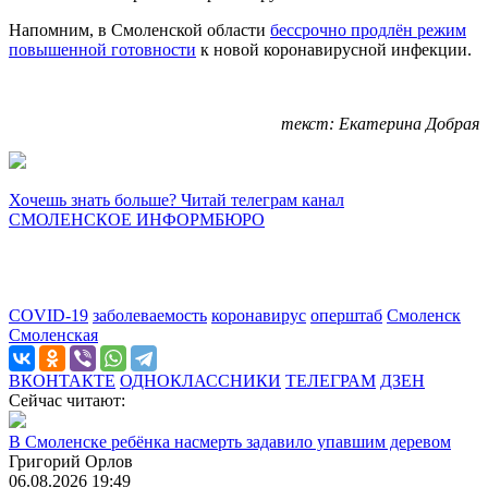
Напомним, в Смоленской области
бессрочно продлён режим
повышенной готовности
к новой коронавирусной инфекции.
текст: Екатерина Добрая
Хочешь знать больше? Читай телеграм канал
СМОЛЕНСКОЕ ИНФОРМБЮРО
COVID-19
заболеваемость
коронавирус
оперштаб
Смоленск
Смоленская
ВКОНТАКТЕ
ОДНОКЛАССНИКИ
ТЕЛЕГРАМ
ДЗЕН
Сейчас читают:
В Смоленске ребёнка насмерть задавило упавшим деревом
Григорий Орлов
06.08.2026 19:49