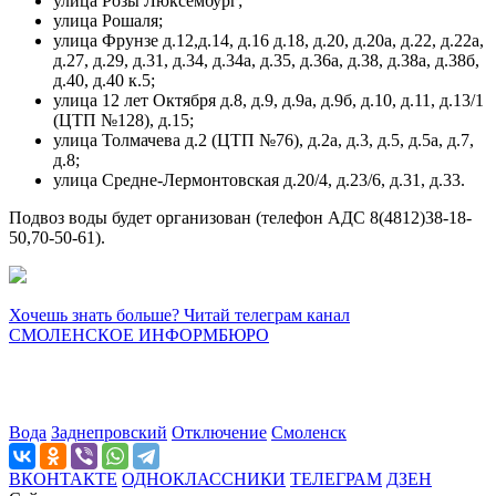
улица Розы Люксембург;
улица Рошаля;
улица Фрунзе д.12,д.14, д.16 д.18, д.20, д.20а, д.22, д.22а,
д.27, д.29, д.31, д.34, д.34а, д.35, д.36а, д.38, д.38а, д.38б,
д.40, д.40 к.5;
улица 12 лет Октября д.8, д.9, д.9а, д.9б, д.10, д.11, д.13/1
(ЦТП №128), д.15;
улица Толмачева д.2 (ЦТП №76), д.2а, д.3, д.5, д.5а, д.7,
д.8;
улица Средне-Лермонтовская д.20/4, д.23/6, д.31, д.33.
Подвоз воды будет организован (телефон АДС 8(4812)38-18-
50,70-50-61).
Хочешь знать больше? Читай телеграм канал
СМОЛЕНСКОЕ ИНФОРМБЮРО
Вода
Заднепровский
Отключение
Смоленск
ВКОНТАКТЕ
ОДНОКЛАССНИКИ
ТЕЛЕГРАМ
ДЗЕН