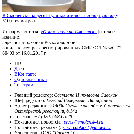
В Смоленске на десяти улицах отключат холодную воду
510 просмотров
Информагентство
«О чём говорит Смоленск»
(сетевое
издание)
Зарегистрировано в Роскомнадзоре
Запись в реестре зарегистрированных СМИ: ЭЛ № ФС 77 –
68403 от 16.01.2017 г.
18+
Дзен
ВКонтакте
Одноклассники
Телеграм
Главный редактор:
Светлана Николаевна Савенок
Шеф-редактор:
Евгений Валерьевич Ванифатов
Адрес редакции:
214000,Смоленская обл, г. Смоленск, ул.
Октябрьской революции, д.14а
Телефон:
+7 (920) 668-05-20
Почта(отдел новостей):
press@smolensk-i.ru
Почта(отдел рекламы):
smolredaktor@yandex.ru
Учредитель:
ООО "Группа ГС"