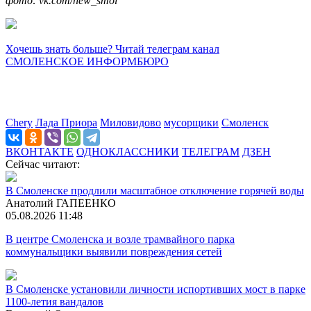
фото: vk.com/new_smol
Хочешь знать больше? Читай телеграм канал
СМОЛЕНСКОЕ ИНФОРМБЮРО
Chery
Лада Приора
Миловидово
мусорщики
Смоленск
ВКОНТАКТЕ
ОДНОКЛАССНИКИ
ТЕЛЕГРАМ
ДЗЕН
Сейчас читают:
В Смоленске продлили масштабное отключение горячей воды
Анатолий ГАПЕЕНКО
05.08.2026 11:48
В центре Смоленска и возле трамвайного парка
коммунальщики выявили повреждения сетей
В Смоленске установили личности испортивших мост в парке
1100-летия вандалов