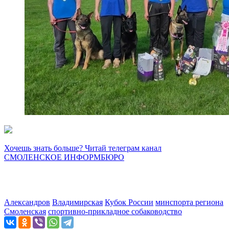
Хочешь знать больше? Читай телеграм канал
СМОЛЕНСКОЕ ИНФОРМБЮРО
Александров
Владимирская
Кубок России
минспорта региона
Смоленская
спортивно-прикладное собаководство