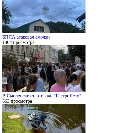
БПЛА атаковал смолян
1404 просмотра
В Смоленске стартовало "ГастроЛето"
663 просмотра