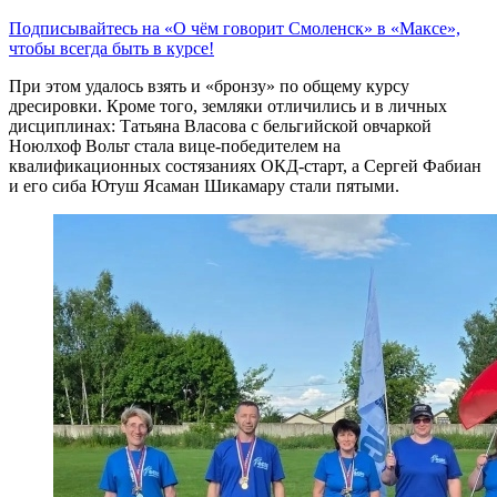
Подписывайтесь на «О чём говорит Смоленск» в «Максе»,
чтобы всегда быть в курсе!
При этом удалось взять и «бронзу» по общему курсу
дресировки. Кроме того, земляки отличились и в личных
дисциплинах: Татьяна Власова с бельгийской овчаркой
Ноюлхоф Вольт стала вице-победителем на
квалификационных состязаниях ОКД-старт, а Сергей Фабиан
и его сиба Ютуш Ясаман Шикамару стали пятыми.