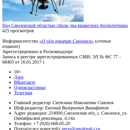
Над Смоленской областью сбили два вражеских беспилотника
425 просмотров
Информагентство
«О чём говорит Смоленск»
(сетевое
издание)
Зарегистрировано в Роскомнадзоре
Запись в реестре зарегистрированных СМИ: ЭЛ № ФС 77 –
68403 от 16.01.2017 г.
18+
Дзен
ВКонтакте
Одноклассники
Телеграм
Главный редактор:
Светлана Николаевна Савенок
Шеф-редактор:
Евгений Валерьевич Ванифатов
Адрес редакции:
214000,Смоленская обл, г. Смоленск, ул.
Октябрьской революции, д.14а
Телефон:
+7 (920) 668-05-20
Почта(отдел новостей):
press@smolensk-i.ru