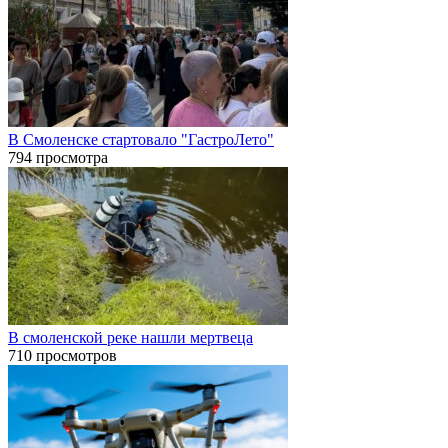
В Смоленске стартовало "ГастроЛето"
794 просмотра
В смоленской реке нашли мертвеца
710 просмотров