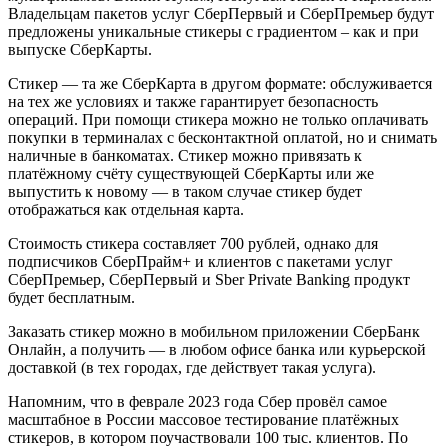
Владельцам пакетов услуг СберПервый и СберПремьер будут
предложены уникальные стикеры с градиентом – как и при
выпуске СберКарты.
Стикер — та же СберКарта в другом формате: обслуживается
на тех же условиях и также гарантирует безопасность
операций. При помощи стикера можно не только оплачивать
покупки в терминалах с бесконтактной оплатой, но и снимать
наличные в банкоматах. Стикер можно привязать к
платёжному счёту существующей СберКарты или же
выпустить к новому — в таком случае стикер будет
отображаться как отдельная карта.
Стоимость стикера составляет 700 рублей, однако для
подписчиков СберПрайм+ и клиентов с пакетами услуг
СберПремьер, СберПервый и Sber Private Banking продукт
будет бесплатным.
Заказать стикер можно в мобильном приложении СберБанк
Онлайн, а получить — в любом офисе банка или курьерской
доставкой (в тех городах, где действует такая услуга).
Напомним, что в феврале 2023 года Сбер провёл самое
масштабное в России массовое тестирование платёжных
стикеров, в котором поучаствовали 100 тыс. клиентов. По