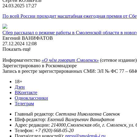
Сергей КОЗЫРЕВ
24.03.2025 17:27
По всей России проходит масштабная ежегодная премия от С
Сбер рассказал о режиме работы в Смоленской области в ново
Евгений ВАНИФАТОВ
27.12.2024 12:08
Показать ещё
Информагентство
«О чём говорит Смоленск»
(сетевое издание)
Зарегистрировано в Роскомнадзоре
Запись в реестре зарегистрированных СМИ: ЭЛ № ФС 77 – 68403
18+
Дзен
ВКонтакте
Одноклассники
Телеграм
Главный редактор:
Светлана Николаевна Савенок
Шеф-редактор:
Евгений Валерьевич Ванифатов
Адрес редакции:
214000,Смоленская обл, г. Смоленск, ул.
Телефон:
+7 (920) 668-05-20
Почта(отдел новостей):
press@smolensk-i.ru