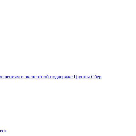
 решениям и экспертной поддержке Группы Сбер
ес»