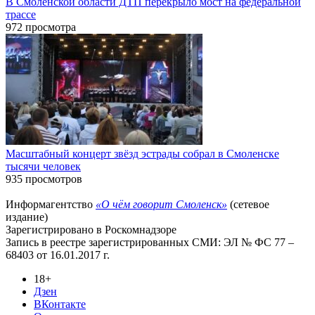
В Смоленской области ДТП перекрыло мост на федеральной
трассе
972 просмотра
Масштабный концерт звёзд эстрады собрал в Смоленске
тысячи человек
935 просмотров
Информагентство
«О чём говорит Смоленск»
(сетевое
издание)
Зарегистрировано в Роскомнадзоре
Запись в реестре зарегистрированных СМИ: ЭЛ № ФС 77 –
68403 от 16.01.2017 г.
18+
Дзен
ВКонтакте