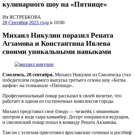
кулинарного шоу на «Пятнице»
Ия ЯСТРЕБКОВА
28
Сентября
2023 года
в 10:00
Михаил Никулин поразил Рената
Агзамова и Константина Ивлева
своими уникальными навыками
Смоленск, 28 сентября.
Михаил Никулин из Смоленска стал
победителем седьмого выпуска третьего сезона шоу «Битва
шефов» на телеканале «Пятница».
Професииональный повар рассказал в своей визитке, что
работает в одном из гостиничных комплексов города.
Михаил представил свое блюдо — чизкейк с вишневым
центром в виде сыра камамбер. Десерт понравился ведущим,
и смоленский повар попал в команду Рената Акзамова.
Там он с успехом приготовил ярославские сочники и ростбиф