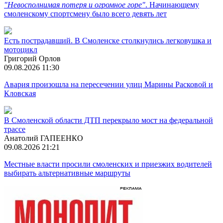
"Невосполнимая потеря и огромное горе"
. Начинающему
смоленскому спортсмену было всего девять лет
Есть пострадавший. В Смоленске столкнулись легковушка и
мотоцикл
Григорий Орлов
09.08.2026 11:30
Авария произошла на пересечении улиц Марины Расковой и
Кловская
В Смоленской области ДТП перекрыло мост на федеральной
трассе
Анатолий ГАПЕЕНКО
09.08.2026 21:21
Местные власти просили смоленских и приезжих водителей
выбирать альтернативные маршруты