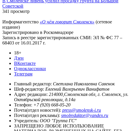
В Смоленске ливень усилил просадку грунта на Большой
Советской
341 просмотр
Информагентство
«О чём говорит Смоленск»
(сетевое
издание)
Зарегистрировано в Роскомнадзоре
Запись в реестре зарегистрированных СМИ: ЭЛ № ФС 77 –
68403 от 16.01.2017 г.
18+
Дзен
ВКонтакте
Одноклассники
Телеграм
Главный редактор:
Светлана Николаевна Савенок
Шеф-редактор:
Евгений Валерьевич Ванифатов
Адрес редакции:
214000,Смоленская обл, г. Смоленск, ул.
Октябрьской революции, д.14а
Телефон:
+7 (920) 668-05-20
Почта(отдел новостей):
press@smolensk-i.ru
Почта(отдел рекламы):
smolredaktor@yandex.ru
Учредитель:
ООО "Группа ГС"
ЗАПРЕЩЕНО ЛЮБОЕ ИСПОЛЬЗОВАНИЕ