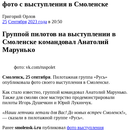
фото с выступления в Смоленске
Григорий Орлов
25
Сентября
2023 года
в 20:50
Группой пилотов на выступлении в
Смоленске командовал Анатолий
Марунько
фото: vk.com/ruspolet
Смоленск, 25 сентября
. Пилотажная группа «Русь»
опубликовала фото своего выступления в Смоленске.
Как стало известно, группой командовал Анатолий Марунько.
Также для смолян свое мастерство продемонстрировали
пилоты Игорь Душечкин и Юрий Лукинчук.
«Наши летчики летали для Вас! До новых встреч Смоленск!»,
— сказали в пилотажной группе «Русь».
Ранее
smolensk-i.ru
публиковал
фото выступления