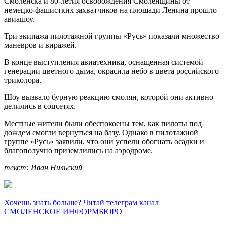
Смоленска и 80-летия освобождения Смоленщины от
немецко-фашистких захватчиков на площади Ленина прошло
авиашоу.
Три экипажа пилотажной группы «Русь» показали множество
маневров и виражей.
В конце выступления авиатехника, оснащенная системой
генерации цветного дыма, окрасила небо в цвета российского
триколора.
Шоу вызвало бурную реакцию смолян, которой они активно
делились в соцсетях.
Местные жители были обеспокоены тем, как пилоты под
дождем смогли вернуться на базу. Однако в пилотажной
группе «Русь» заявили, что они успели обогнать осадки и
благополучно приземлились на аэродроме.
текст: Иван Нильский
Хочешь знать больше? Читай телеграм канал
СМОЛЕНСКОЕ ИНФОРМБЮРО