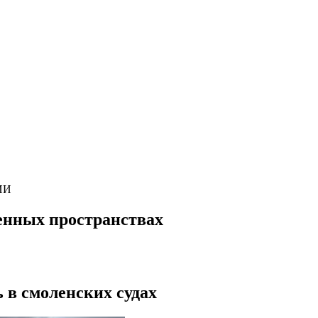
ИИ
енных пространствах
 в смоленских судах