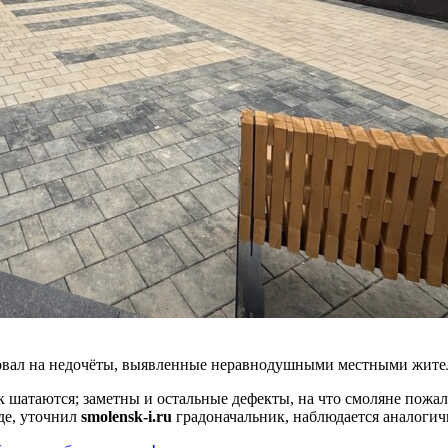
ровал на недочёты, выявленные неравнодушными местными жите
к шатаются; заметны и остальные дефекты, на что смоляне пожа
де, уточнил
smolensk-i.ru
градоначальник, наблюдается аналогич