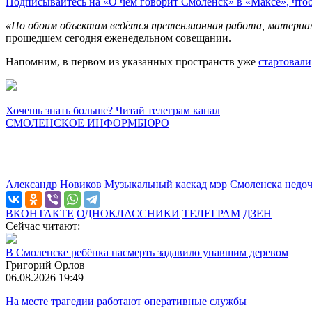
Подписывайтесь на «О чём говорит Смоленск» в «Максе», чтобы
«По обоим объектам ведётся претензионная работа, материал
прошедшем сегодня еженедельном совещании.
Напомним, в первом из указанных пространств уже
стартовали
Хочешь знать больше? Читай телеграм канал
СМОЛЕНСКОЕ ИНФОРМБЮРО
Александр Новиков
Музыкальный каскад
мэр Смоленска
недо
ВКОНТАКТЕ
ОДНОКЛАССНИКИ
ТЕЛЕГРАМ
ДЗЕН
Сейчас читают:
В Смоленске ребёнка насмерть задавило упавшим деревом
Григорий Орлов
06.08.2026 19:49
На месте трагедии работают оперативные службы