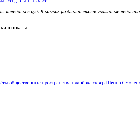
 всегда быть в курсе!
ы переданы в суд. В рамках разбирательств указанные недост
кинопоказы.
чёты
общественные пространства
планёрка
сквер Шеина
Смолен