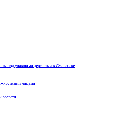
щины под упавшими деревьями в Смоленске
должностными лицами
й области