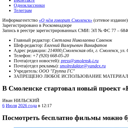
ВКонтакте
Одноклассники
Телеграм
Информагентство
«О чём говорит Смоленск»
(сетевое издание)
Зарегистрировано в Роскомнадзоре
Запись в реестре зарегистрированных СМИ: ЭЛ № ФС 77 – 68403
Главный редактор:
Светлана Николаевна Савенок
Шеф-редактор:
Евгений Валерьевич Ванифатов
Адрес редакции:
214000,Смоленская обл, г. Смоленск, ул.
Телефон:
+7 (920) 668-05-20
Почта(отдел новостей):
press@smolensk-i.ru
Почта(отдел рекламы):
smolredaktor@yandex.ru
Учредитель:
ООО "Группа ГС"
ЗАПРЕЩЕНО ЛЮБОЕ ИСПОЛЬЗОВАНИЕ МАТЕРИАЛО
В Смоленске стартовал новый проект 
Иван НИЛЬСКИЙ
6
Июля
2026 года
в 12:17
Посмотреть бесплатно фильмы можно бу