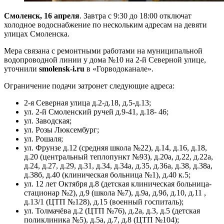
Смоленск, 16 апреля
. Завтра с 9:30 до 18:00 отключат
холодное водоснабжение по нескольким адресам на девяти
улицах Смоленска.
Мера связана с ремонтными работами на муниципальной
водопроводной линии у дома №10 на 2-й Северной улице,
уточнили
smolensk-i.ru
в «Горводоканале».
Ограничение подачи затронет следующие адреса:
2-я Северная улица д.2-д.18, д.5-д.13;
ул. 2-й Смоленский ручей д.9-41, д.18- 46;
ул. Заводская;
ул. Розы Люксембург;
ул. Рошаля;
ул. Фрунзе д.12 (средняя школа №22), д.14, д.16, д.18,
д.20 (центральный теплопункт №93), д.20а, д.22, д.22а,
д.24, д.27, д.29, д.31, д.34, д.34а, д.35, д.36а, д.38, д.38а,
д.38б, д.40 (клиническая больница №1), д.40 к.5;
ул. 12 лет Октября д.8 (детская клиническая больница-
стационар №2), д.9 (школа №7), д.9а, д.9б, д.10, д.11 ,
д.13/1 (ЦТП №128), д.15 (военный госпиталь);
ул. Толмачёва д.2 (ЦТП №76), д.2а, д.3, д.5 (детская
поликлиника №5), д.5а, д.7, д.8 (ЦТП №104);