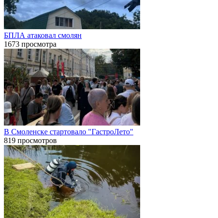
БПЛА атаковал смолян
1673 просмотра
В Смоленске стартовало "ГастроЛето"
819 просмотров