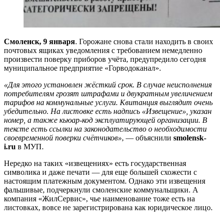
Смоленск, 9 января
. Горожане снова стали находить в своих
почтовых ящиках уведомления с требованием немедленно
произвести поверку приборов учёта, предупредило сегодня
муниципальное предприятие «Горводоканал».
«Для этого установлен жёсткий срок. В случае неисполнения
потребителям грозят штрафами и двукратным увеличением
тарифов на коммунальные услуги. Квитанция выглядит очень
убедительно. На листовке есть надпись «Извещение», указан
номер, а также кьюар-код эксплуатирующей организации. В
тексте есть ссылки на законодательство о необходимости
своевременной поверки счётчиков»
, — объяснили
smolensk-
i.ru
в МУП.
Нередко на таких «извещениях» есть государственная
символика и даже печати — для еще большей схожести с
настоящим платежным документом. Однако эти извещения
фальшивые, подчеркнули смоленские коммунальщики. А
компания «ЖилСервис», чье наименование тоже есть на
листовках, вовсе не зарегистрирована как юридическое лицо.