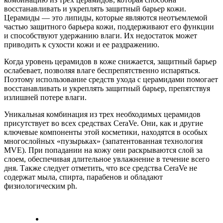
восстанавливать и укреплять защитный барьер кожи.
Церамиды — это липиды, которые являются неотъемлемой
частью защитного барьера кожи, поддерживают его функции
и способствуют удержанию влаги. Их недостаток может
приводить к сухости кожи и ее раздражению.
Когда уровень церамидов в коже снижается, защитный барьер
ослабевает, позволяя влаге беспрепятственно испаряться.
Поэтому использование средств ухода с церамидами помогает
восстанавливать и укреплять защитный барьер, препятствуя
излишней потере влаги.
Уникальная комбинация из трех необходимых церамидов
присутствует во всех средствах CeraVe. Они, как и другие
ключевые компоненты этой косметики, находятся в особых
многослойных «пузырьках» (запатентованная технология
MVE). При попадании на кожу они раскрываются слой за
слоем, обеспечивая длительное увлажнение в течение всего
дня. Также следует отметить, что все средства CeraVe не
содержат мыла, спирта, парабенов и обладают
физиологическим ph.