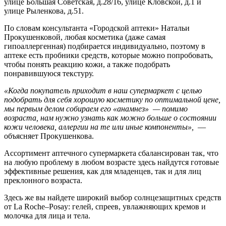
улице Большая Советская, д.28/16, улице Кловской, д.1 и
улице Рыленкова, д.51.
По словам консультанта «Городской аптеки» Натальи
Прокушенковой, любая косметика (даже самая
гипоаллергенная) подбирается индивидуально, поэтому в
аптеке есть пробники средств, которые можно попробовать,
чтобы понять реакцию кожи, а также подобрать
понравившуюся текстуру.
«Когда покупатель приходит в наш супермаркет с целью
подобрать для себя хорошую косметику по оптимальной цене,
мы первым делом собираем его «анамнез» — помимо
возраста, нам нужно узнать как можно больше о состоянии
кожи человека, аллергии на те или иные компоненты»,
—
объясняет Прокушенкова.
Ассортимент аптечного супермаркета сбалансирован так, что
на любую проблему в любом возрасте здесь найдутся готовые
эффективные решения, как для младенцев, так и для лиц
преклонного возраста.
Здесь же вы найдете широкий выбор солнцезащитных средств
от La Roche–Posay: гелей, спреев, увлажняющих кремов и
молочка для лица и тела.