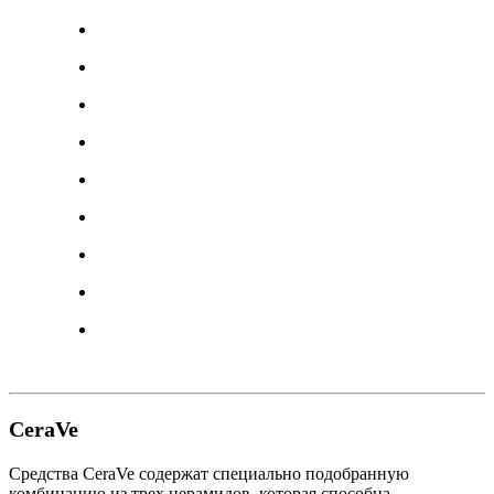
CeraVe
Средства CeraVe содержат специально подобранную
комбинацию из трех церамидов, которая способна