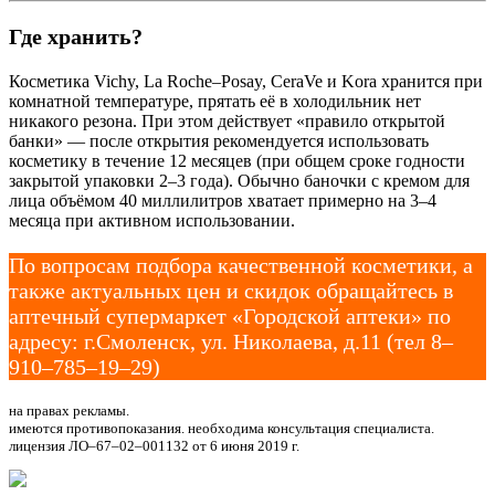
Где хранить?
Косметика Vichy, La Roche–Posay, CeraVe и Kora хранится при
комнатной температуре, прятать её в холодильник нет
никакого резона. При этом действует «правило открытой
банки» — после открытия рекомендуется использовать
косметику в течение 12 месяцев (при общем сроке годности
закрытой упаковки 2–3 года). Обычно баночки с кремом для
лица объёмом 40 миллилитров хватает примерно на 3–4
месяца при активном использовании.
По вопросам подбора качественной косметики, а
также актуальных цен и скидок обращайтесь в
аптечный супермаркет «Городской аптеки» по
адресу: г.Смоленск, ул. Николаева, д.11 (тел 8–
910–785–19–29)
на правах рекламы.
имеются противопоказания. необходима консультация специалиста.
лицензия ЛО–67–02–001132 от 6 июня 2019 г.