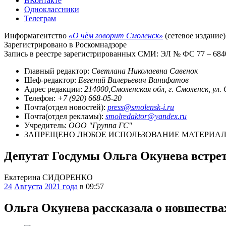
ВКонтакте
Одноклассники
Телеграм
Информагентство
«О чём говорит Смоленск»
(сетевое издание)
Зарегистрировано в Роскомнадзоре
Запись в реестре зарегистрированных СМИ: ЭЛ № ФС 77 – 68403
Главный редактор:
Светлана Николаевна Савенок
Шеф-редактор:
Евгений Валерьевич Ванифатов
Адрес редакции:
214000,Смоленская обл, г. Смоленск, ул.
Телефон:
+7 (920) 668-05-20
Почта(отдел новостей):
press@smolensk-i.ru
Почта(отдел рекламы):
smolredaktor@yandex.ru
Учредитель:
ООО "Группа ГС"
ЗАПРЕЩЕНО ЛЮБОЕ ИСПОЛЬЗОВАНИЕ МАТЕРИАЛО
Депутат Госдумы Ольга Окунева встрет
Екатерина СИДОРЕНКО
24
Августа
2021 года
в 09:57
Ольга Окунева рассказала о новшества