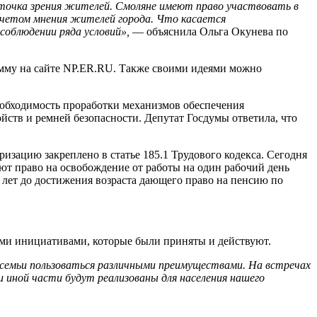
точка зрения жителей. Смоляне имеют право участвовать в
 учетом мнения жителей города. Что касается
облюдении ряда условий»,
— объяснила Ольга Окунева по
мму на сайте NP.ER.RU. Также своими идеями можно
необходимость проработки механизмов обеспечения
йств и ремней безопасности. Депутат Госдумы ответила, что
изацию закреплено в статье 185.1 Трудового кодекса. Сегодня
ют право на освобождение от работы на один рабочий день
5 лет до достижения возраста дающего право на пенсию по
ными инициативами, которые были приняты и действуют.
 семьи пользоваться различными преимуществами. На встречах
и иной части будут реализованы для населения нашего