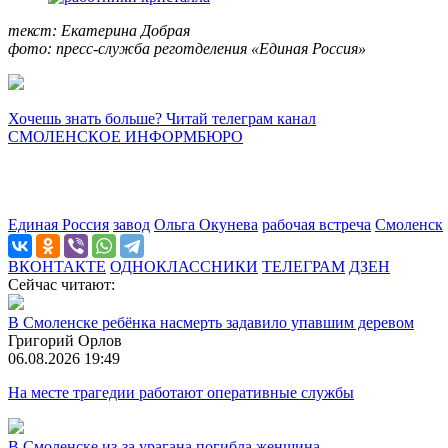
текст: Екатерина Добрая
фото: пресс-служба реготделения «Единая Россия»
Хочешь знать больше? Читай телеграм канал
СМОЛЕНСКОЕ ИНФОРМБЮРО
Единая Россия
завод
Ольга Окунева
рабочая встреча
Смоленск
ВКОНТАКТЕ
ОДНОКЛАССНИКИ
ТЕЛЕГРАМ
ДЗЕН
Сейчас читают:
В Смоленске ребёнка насмерть задавило упавшим деревом
Григорий Орлов
06.08.2026 19:49
На месте трагедии работают оперативные службы
В Смоленске из-за урагана погибла женщина