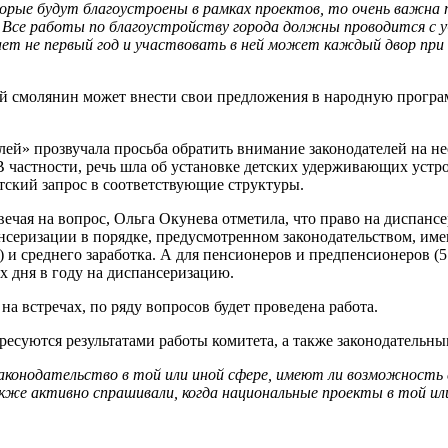
орые будут благоустроены в рамках проектов, то очень важна 
я. Все работы по благоустройству города должны проводится с
т не первый год и участвовать в ней может каждый двор при с
й смолянин может внести свои предложения в народную програ
алей» прозвучала просьба обратить внимание законодателей на 
В частности, речь шла об установке детских удерживающих устро
тский запрос в соответствующие структуры.
чая на вопрос, Ольга Окунева отметила, что право на диспансер
нсеризации в порядке, предусмотренном законодательством, име
) и среднего заработка. А для пенсионеров и предпенсионеров (
 дня в году на диспансеризацию.
а встречах, по ряду вопросов будет проведена работа.
ересуются результатами работы комитета, а также законодатель
законодательство в той или иной сфере, имеют ли возможность
акже активно спрашивали, когда национальные проекты в той ил