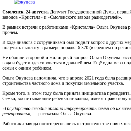
Смоленск, 24 августа.
Депутат Государственной Думы, первый 
заводов «Кристалл» и «Смоленского завода радиодеталей».
В рамках встречи с работниками «Кристалла» Ольга Окунева ра
прочем.
В ходе диалога с сотрудниками был поднят вопрос о других м
получить выплату в размере порядка 6 370 (в среднем по регион
Не обошли стороной и жилищный вопрос. Ольга Окунева расска
года и будет индексироваться в дальнейшем. Ещё одна мера под
семьи с одним ребёнком.
Ольга Окунева напомнила, что в апреле 2021 года была расшир
строительства частного дома и покупки земельного участка.
Кроме того, в этом году была принята инициатива президента, к
Семьи, воспитывающие ребенка-инвалида, имеют право получать
«Государство сегодня обязано информировать семьи об их возм
реагировать»,
— рассказала Ольга Окунева.
Работники завода поинтересовались о строительстве новых шк