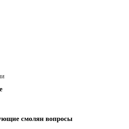
ИИ
е
нующие смолян вопросы