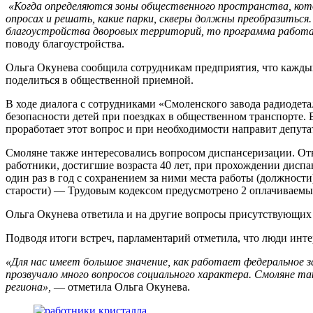
«Когда определяются зоны общественного пространства, кот
опросах и решать, какие парки, скверы должны преобразитьс
благоустройства дворовых территорий, то программа работае
поводу благоустройства.
Ольга Окунева сообщила сотрудникам предприятия, что кажды
поделиться в общественной приемной.
В ходе диалога с сотрудниками «Смоленского завода радиодет
безопасности детей при поездках в общественном транспорте. 
проработает этот вопрос и при необходимости направит депута
Смоляне также интересовались вопросом диспансеризации. Отве
работники, достигшие возраста 40 лет, при прохождении диспа
один раз в год с сохранением за ними места работы (должности
старости) — Трудовым кодексом предусмотрено 2 оплачиваемых
Ольга Окунева ответила и на другие вопросы присутствующих н
Подводя итоги встреч, парламентарий отметила, что люди инт
«Для нас имеет большое значение, как работает федеральное 
прозвучало много вопросов социального характера. Смоляне т
региона»,
— отметила Ольга Окунева.