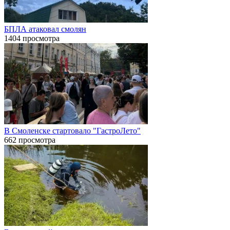
БПЛА атаковал смолян
1404 просмотра
В Смоленске стартовало "ГастроЛето"
662 просмотра