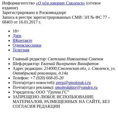
Информагентство
«О чём говорит Смоленск»
(сетевое
издание)
Зарегистрировано в Роскомнадзоре
Запись в реестре зарегистрированных СМИ: ЭЛ № ФС 77 –
68403 от 16.01.2017 г.
18+
Дзен
ВКонтакте
Одноклассники
Телеграм
Главный редактор:
Светлана Николаевна Савенок
Шеф-редактор:
Евгений Валерьевич Ванифатов
Адрес редакции:
214000,Смоленская обл, г. Смоленск, ул.
Октябрьской революции, д.14а
Телефон:
+7 (920) 668-05-20
Почта(отдел новостей):
press@smolensk-i.ru
Почта(отдел рекламы):
smolredaktor@yandex.ru
Учредитель:
ООО "Группа ГС"
ЗАПРЕЩЕНО ЛЮБОЕ ИСПОЛЬЗОВАНИЕ
МАТЕРИАЛОВ, РАЗМЕЩЕННЫХ НА САЙТЕ, БЕЗ
СОГЛАСИЯ РЕДАКЦИИ