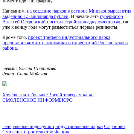
момент идёт по графику.
Напомним,
на создание парков в регионе Минэкономразвития
выделило 1,5 миллиарда рублей
. В начале лета
губернатор
Алексей Островский посетил стройплощадку «Феникса»
, где
уже к концу года могут разместиться первые резиденты.
Кроме того,
проект третьего индустриального парка
представил комитет экономики и инвестиций Рославльского
района.
текст: Ульяна Шерпакова
фото: Саша Майская
Хочешь знать больше? Читай телеграм канал
СМОЛЕНСКОЕ ИНФОРМБЮРО
генеральные подрядчики
индустриальные парки
Сафоново
Смоленск
строительство
Феникс