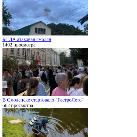
БПЛА атаковал смолян
1402 просмотра
В Смоленске стартовало "ГастроЛето"
662 просмотра