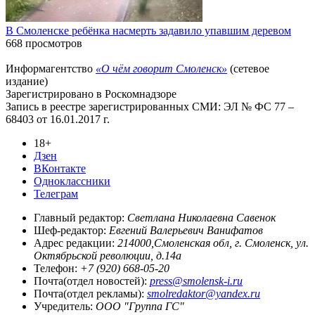
В Смоленске ребёнка насмерть задавило упавшим деревом
668 просмотров
Информагентство
«О чём говорит Смоленск»
(сетевое
издание)
Зарегистрировано в Роскомнадзоре
Запись в реестре зарегистрированных СМИ: ЭЛ № ФС 77 –
68403 от 16.01.2017 г.
18+
Дзен
ВКонтакте
Одноклассники
Телеграм
Главный редактор:
Светлана Николаевна Савенок
Шеф-редактор:
Евгений Валерьевич Ванифатов
Адрес редакции:
214000,Смоленская обл, г. Смоленск, ул.
Октябрьской революции, д.14а
Телефон:
+7 (920) 668-05-20
Почта(отдел новостей):
press@smolensk-i.ru
Почта(отдел рекламы):
smolredaktor@yandex.ru
Учредитель:
ООО "Группа ГС"