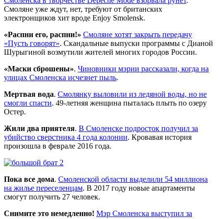
Смоленска в творчестве Depeche Mode взорвала рунет
.
Смоляне уже ждут, нет, требуют от британских
электронщиков хит вроде Enjoy Smolensk.
«Распни его, распни!»
Смоляне хотят закрыть передачу
«Пусть говорят»
. Скандальные выпуски программы с Дианой
Шурыгиной возмутили жителей многих городов России.
«Маски сброшены»
.
Чиновники мэрии рассказали, когда на
улицах Смоленска исчезнет пыль
.
Мертвая вода
.
Смолянку выловили из ледяной воды, но не
смогли спасти
. 49-летняя женщина пыталась плыть по озеру
Остер.
Жили два приятеля
.
В Смоленске подросток получил за
убийство сверстника 4 года колонии
. Кровавая история
произошла в феврале 2016 года.
Пока все дома
.
Смоленской области выделили 54 миллиона
на жилье переселенцам
. В 2017 году новые апартаменты
смогут получить 27 человек.
Снимите это немедленно!
Мэр Смоленска выступил за