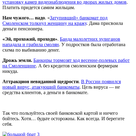
установку камер видеонаблюдения во дворах жилых домов
.
Платить придется самим жильцам.
Нам чужого… надо
. «
Затупивший» банкомат под
Смоленском толкнул женщину на кражу
. Дама присвоила
деньги пенсионера.
«Эй, прохожий, проходи»
.
Банда малолетних хулиганов
нападала и грабила смолян
. У подростков была отработана
схема по выбиванию денег.
Дрожь земли.
Банкиры тормозят ход весенне-полевых работ
на Смоленщине
. А без кредитов смоленским фермерам
никуда.
Аттракцион невиданной щедрости
.
В России появился
новый вирус, атакующий банкоматы
. Цель вируса — не
средства клиентов, а деньги в банкомате.
Так что пользуйтесь своей банковской картой и ничего
бойтесь. Хотя… будьте осторожны. Как всегда. И берегите
себя.