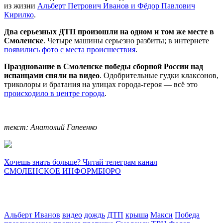
из жизни
Альберт Петрович Иванов и Фёдор Павлович
Кирилко
.
Два серьезных ДТП произошли на одном и том же месте в
Смоленске
. Четыре машины серьезно разбиты; в интернете
появились фото с места происшествия
.
Празднование в Смоленске победы сборной России над
испанцами сняли на видео
. Одобрительные гудки клаксонов,
триколоры и братания на улицах города-героя — всё это
происходило в центре города
.
текст: Анатолий Гапеенко
Хочешь знать больше? Читай телеграм канал
СМОЛЕНСКОЕ ИНФОРМБЮРО
Альберт Иванов
видео
дождь
ДТП
крыша
Макси
Победа