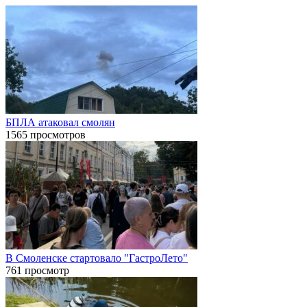
БПЛА атаковал смолян
1565 просмотров
В Смоленске стартовало "ГастроЛето"
761 просмотр