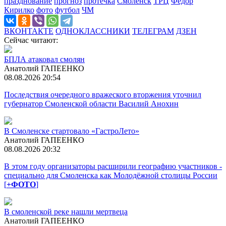
празднование
прогноз
протечка
Смоленск
ТРЦ
Федор
Кирилко
фото
футбол
ЧМ
ВКОНТАКТЕ
ОДНОКЛАССНИКИ
ТЕЛЕГРАМ
ДЗЕН
Сейчас читают:
БПЛА атаковал смолян
Анатолий ГАПЕЕНКО
08.08.2026 20:54
Последствия очередного вражеского вторжения уточнил
губернатор Смоленской области Василий Анохин
В Смоленске стартовало «ГастроЛето»
Анатолий ГАПЕЕНКО
08.08.2026 20:32
В этом году организаторы расширили географию участников -
специально для Смоленска как Молодёжной столицы России
[
+ФОТО
]
В смоленской реке нашли мертвеца
Анатолий ГАПЕЕНКО