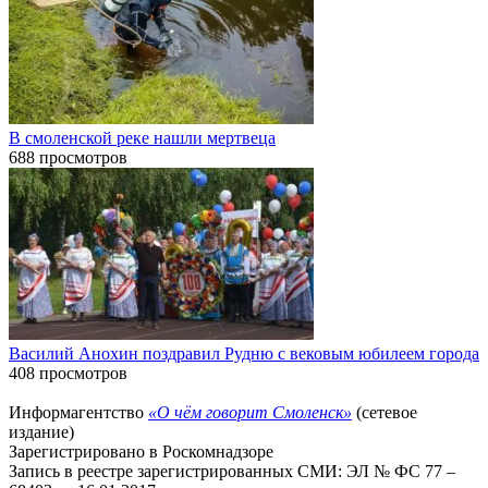
В смоленской реке нашли мертвеца
688 просмотров
Василий Анохин поздравил Рудню с вековым юбилеем города
408 просмотров
Информагентство
«О чём говорит Смоленск»
(сетевое
издание)
Зарегистрировано в Роскомнадзоре
Запись в реестре зарегистрированных СМИ: ЭЛ № ФС 77 –