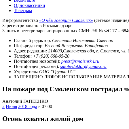
ВКонтакте
Одноклассники
Телеграм
Информагентство
«О чём говорит Смоленск»
(сетевое издание)
Зарегистрировано в Роскомнадзоре
Запись в реестре зарегистрированных СМИ: ЭЛ № ФС 77 – 68403
Главный редактор:
Светлана Николаевна Савенок
Шеф-редактор:
Евгений Валерьевич Ванифатов
Адрес редакции:
214000,Смоленская обл, г. Смоленск, ул.
Телефон:
+7 (920) 668-05-20
Почта(отдел новостей):
press@smolensk-i.ru
Почта(отдел рекламы):
smolredaktor@yandex.ru
Учредитель:
ООО "Группа ГС"
ЗАПРЕЩЕНО ЛЮБОЕ ИСПОЛЬЗОВАНИЕ МАТЕРИАЛО
На пожаре под Смоленском пострадал ч
Анатолий ГАПЕЕНКО
2
Июля
2018 года
в 07:00
Огонь охватил жилой дом