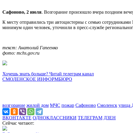
Сафоново, 2 июля
. Возгорание произошло вчера поздним вече
К месту отправились три автоцистерны с семью сотрудниками 
минимум один человек, уточнили в пресс-службе региональног
текст: Анатолий Гапеенко
фото: mchs.gov.ru
Хочешь знать больше? Читай телеграм канал
СМОЛЕНСКОЕ ИНФОРМБЮРО
возгорание
жилой дом
МЧС
пожар
Сафоново
Смоленск
улица
ВКОНТАКТЕ
ОДНОКЛАССНИКИ
ТЕЛЕГРАМ
ДЗЕН
Сейчас читают: