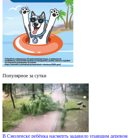
Популярное за сутки
В Смоленске ребёнка насмерть задавило упавшим деревом