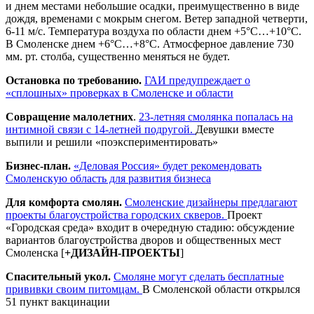
и днем местами небольшие осадки, преимущественно в виде
дождя, временами с мокрым снегом. Ветер западной четверти,
6-11 м/с. Температура воздуха по области днем +5°C…+10°C.
В Смоленске днем +6°C…+8°C. Атмосферное давление 730
мм. рт. столба, существенно меняться не будет.
Остановка по требованию.
ГАИ предупреждает о
«сплошных» проверках в Смоленске и области
Совращение малолетних
.
23-летняя смолянка попалась на
интимной связи с 14-летней подругой.
Девушки вместе
выпили и решили «поэкспериментировать»
Бизнес-план.
«Деловая Россия» будет рекомендовать
Смоленскую область для развития бизнеса
Для комфорта смолян.
Смоленские дизайнеры предлагают
проекты благоустройства городских скверов.
Проект
«Городская среда» входит в очередную стадию: обсуждение
вариантов благоустройства дворов и общественных мест
Смоленска [
+ДИЗАЙН-ПРОЕКТЫ
]
Спасительный укол.
Смоляне могут сделать бесплатные
прививки своим питомцам.
В Смоленской области открылся
51 пункт вакцинации