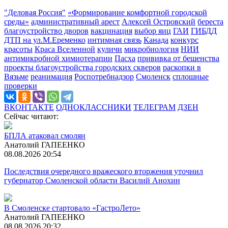
"Деловая Россия"
«Формирование комфортной городской
среды»
административный арест
Алексей Островский
береста
благоустройство дворов
вакцинация
выбор яиц
ГАИ
ГИБДД
ДТП на ул.М.Еременко
интимная связь
Канада
конкурс
красоты
Краса Вселенной
куличи
микробиология
НИИ
антимикробной химиотерапии
Пасха
прививка от бешенства
проекты благоустройства городских скверов
раскопки в
Вязьме
реанимация
Роспотребнадзор
Смоленск
сплошные
проверки
ВКОНТАКТЕ
ОДНОКЛАССНИКИ
ТЕЛЕГРАМ
ДЗЕН
Сейчас читают:
БПЛА атаковал смолян
Анатолий ГАПЕЕНКО
08.08.2026 20:54
Последствия очередного вражеского вторжения уточнил
губернатор Смоленской области Василий Анохин
В Смоленске стартовало «ГастроЛето»
Анатолий ГАПЕЕНКО
08.08.2026 20:32