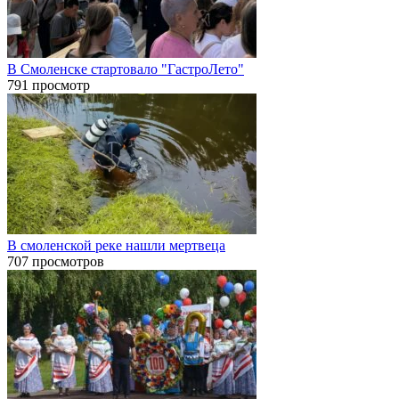
В Смоленске стартовало "ГастроЛето"
791 просмотр
В смоленской реке нашли мертвеца
707 просмотров