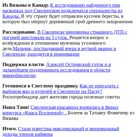
Из Вязьмы в Канаду.
К исследованию найденного при
раскопках под Смоленском подключатся специалисты из
Канады.
В эту страну будет отправлен кусочек бересты, в
которую был обернут деревянный гроб древнего захоронения
Расследование.
В Смоленске виновника страшного ДТП с
погоней арестовали на 5 суток.
Решается вопрос о
возбуждении в отношении мужчины уголовного
дела.
Мальчик, пострадавший вчера в жуткой аварии в
Смоленске, находится в реанимации
Поддержка власти
.
Алексей Островский готов и в
дальнейшем поддерживать исследования в области
микробиологии
Готовимся в Светлому празднику.
Как не прогадать с
выбором яиц и куличей в Смоленске на Пасху?
Роспотребнадзор дает жителям города полезные советы
Наша Таня!
Смоленская красавица ворвалась в финал
конкурса «Краса Вселенной» .
Болеем за Татьяну Фомичеву из
Вязьмы
Итого.
Стали известны максимальный и минимальный
доходы членов кабмина