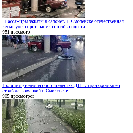
"Пассажиры зажаты в салоне". В Смоленске отечественная
легковушка протаранила столб - соцсети
951 просмотр
Полиция уточнила обстоятельства ДТП с протаранившей
столб легковушкой в Смоленске
905 просмотров