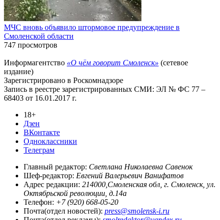
МЧС вновь объявило штормовое предупреждение в
Смоленской области
747 просмотров
Информагентство
«О чём говорит Смоленск»
(сетевое
издание)
Зарегистрировано в Роскомнадзоре
Запись в реестре зарегистрированных СМИ: ЭЛ № ФС 77 –
68403 от 16.01.2017 г.
18+
Дзен
ВКонтакте
Одноклассники
Телеграм
Главный редактор:
Светлана Николаевна Савенок
Шеф-редактор:
Евгений Валерьевич Ванифатов
Адрес редакции:
214000,Смоленская обл, г. Смоленск, ул.
Октябрьской революции, д.14а
Телефон:
+7 (920) 668-05-20
Почта(отдел новостей):
press@smolensk-i.ru
Почта(отдел рекламы):
smolredaktor@yandex.ru