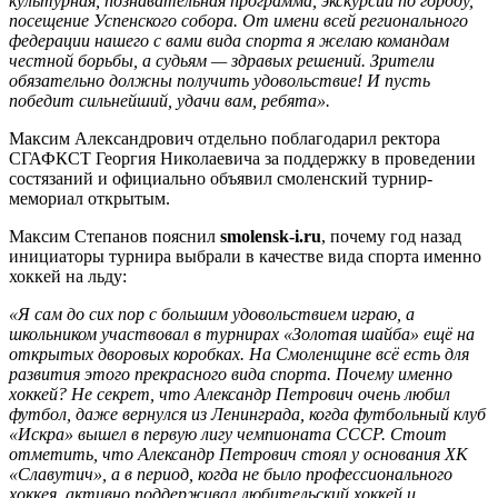
культурная, познавательная программа, экскурсии по городу,
посещение Успенского собора. От имени всей регионального
федерации нашего с вами вида спорта я желаю командам
честной борьбы, а судьям — здравых решений. Зрители
обязательно должны получить удовольствие! И пусть
победит сильнейший, удачи вам, ребята».
Максим Александрович отдельно поблагодарил ректора
СГАФКСТ Георгия Николаевича за поддержку в проведении
состязаний и официально объявил смоленский турнир-
мемориал открытым.
Максим Степанов пояснил
smolensk-i.ru
, почему год назад
инициаторы турнира выбрали в качестве вида спорта именно
хоккей на льду:
«Я сам до сих пор с большим удовольствием играю, а
школьником участвовал в турнирах «Золотая шайба» ещё на
открытых дворовых коробках. На Смоленщине всё есть для
развития этого прекрасного вида спорта. Почему именно
хоккей? Не секрет, что Александр Петрович очень любил
футбол, даже вернулся из Ленинграда, когда футбольный клуб
«Искра» вышел в первую лигу чемпионата СССР. Стоит
отметить, что Александр Петрович стоял у основания ХК
«Славутич», а в период, когда не было профессионального
хоккея, активно поддерживал любительский хоккей и