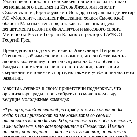
Участников и поклонников хоккея приветствовали спикер
регионального парламента Игорь Ляхов, митрополит
Смоленский и Дорогобужский Исидор, генеральный директор
АО «Монолит», президент федерации хоккея Смоленской
области Максим Степанов, а также начальник отдела
департамента развития физкультуры и массового спорта
Минспорта России Георгий Кабанов и ректор СГАФКСТ
Георгий Грец.
Председатель облдумы вспомнил Александра Петровича
Степанова добрым словом, напомнив, что он бескорыстно
любил Смоленщину и честно служил на благо области.
Владыка напутствовал юных спортсменов, пожелав им
свершений не только в спорте, но также в учебе и личностном
развитии.
Максим Степанов в своём приветствии подчеркнул, что
организаторы рады вновь собрать на смоленском льду
ведущие молодёжные команды:
«Турнир проходит второй раз кряду, и мы искренне рады,
когда к нам приезжают юные хоккеисты со своими
наставниками и родными. 90 процентов из вас здесь впервые,
и мы надеемся, что вам понравится в Смоленске. Именно
поэтому наш турнир — это не только матчи, но также и