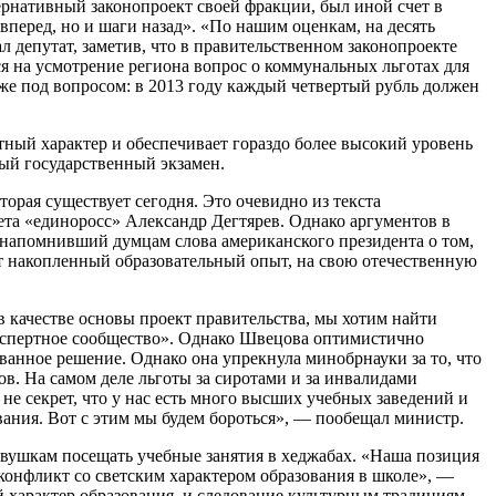
рнативный законопроект своей фракции, был иной счет в
вперед, но и шаги назад». «По нашим оценкам, на десять
депутат, заметив, что в правительственном законопроекте
я на усмотрение региона вопрос о коммунальных льготах для
тоже под вопросом: в 2013 году каждый четвертый рубль должен
ный характер и обеспечивает гораздо более высокий уровень
ый государственный экзамен.
торая существует сегодня. Это очевидно из текста
ета «единоросс» Александр Дегтярев. Однако аргументов в
 напомнивший думцам слова американского президента о том,
от накопленный образовательный опыт, на свою отечественную
качестве основы проект правительства, мы хотим найти
экспертное сообщество». Однако Швецова оптимистично
ованное решение. Однако она упрекнула минобрнауки за то, что
в. На самом деле льготы за сиротами и за инвалидами
 не секрет, что у нас есть много высших учебных заведений и
вания. Вот с этим мы будем бороться», — пообещал министр.
девушкам посещать учебные занятия в хеджабах. «Наша позиция
 конфликт со светским характером образования в школе», —
й характер образования, и следование культурным традициям,