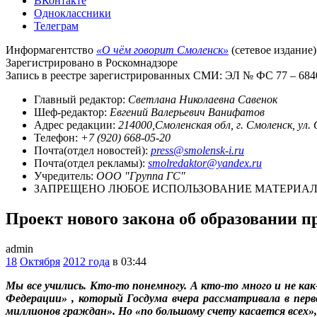
ВКонтакте
Одноклассники
Телеграм
Информагентство
«О чём говорит Смоленск»
(сетевое издание)
Зарегистрировано в Роскомнадзоре
Запись в реестре зарегистрированных СМИ: ЭЛ № ФС 77 – 68403
Главный редактор:
Светлана Николаевна Савенок
Шеф-редактор:
Евгений Валерьевич Ванифатов
Адрес редакции:
214000,Смоленская обл, г. Смоленск, ул.
Телефон:
+7 (920) 668-05-20
Почта(отдел новостей):
press@smolensk-i.ru
Почта(отдел рекламы):
smolredaktor@yandex.ru
Учредитель:
ООО "Группа ГС"
ЗАПРЕЩЕНО ЛЮБОЕ ИСПОЛЬЗОВАНИЕ МАТЕРИАЛО
Проект нового закона об образовании п
admin
18
Октября
2012 года
в 03:44
Мы все учились. Кто-то понемногу. А кто-то много и не ка
Федерации» , который Госдума вчера рассматривала в пер
миллионов граждан». Но «по большому счету касается всех