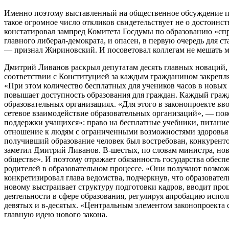
Именно поэтому выставленный на общественное обсуждение про
такое огромное число откликов свидетельствует не о достоинст
констатировал зампред Комитета Госдумы по образованию «с
главного либерал-демократа, и опасен, в первую очередь для с
— признал Жириновский. И посоветовал коллегам не мешать мо
Дмитрий Ливанов раскрыл депутатам десять главных новаций, 
соответствии с Конституцией за каждым гражданином закрепля
«При этом количество бесплатных для учеников часов в новых
повышает доступность образования для граждан. Каждый гражда
образовательных организациях. «Для этого в законопроекте в
сетевое взаимодействие образовательных организаций», — поя
поддержки учащихся»: право на бесплатные учебники, питание,
отношение к людям с ограниченными возможностями здоровья —
получивший образование человек был востребован, конкуренто
заметил Дмитрий Ливанов. В-шестых, по словам министра, нов
обществе». И поэтому отражает обязанность государства обесп
родителей в образовательном процессе. «Они получают возмож
конкретизировал глава ведомства, подчеркнув, что образовате
новому выстраивает структуру подготовки кадров, вводит про
деятельности в сфере образования, регулируя апробацию испо
девятых и в-десятых. «Центральным элементом законопроекта с
главную идею нового закона.