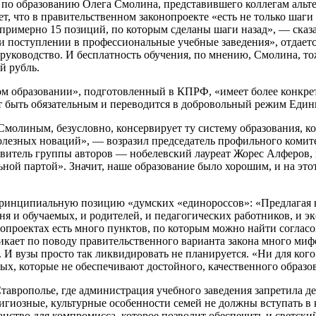
по образованию Олега Смолина, представившего коллегам альте
, что в правительственном законопроекте «есть не только шаги 
имерно 15 позиций, по которым сделаны шаги назад», — сказал 
 поступлении в профессиональные учебные заведения», отдаетс
ое руководство. И бесплатность обучения, по мнению, Смолина, 
й рубль.
ом образовании», подготовленный в КПРФ, «имеет более конкрет
т быть обязательным и переводится в добровольный режим Един
Смолиным, безусловно, консервирует ту систему образования, ко
полезных новаций», — возразил председатель профильного комит
авитель группы авторов — нобелевский лауреат Жорес Алферов,
ьной партой». Значит, наше образование было хорошим, и на эт
инципиальную позицию «думских «единороссов»: «Предлагая в 
я и обучаемых, и родителей, и педагогических работников, и 
онопроектах есть много пунктов, по которым можно найти соглас
икает по поводу правительственного варианта закона много мифо
 И вузы просто так ликвидировать не планируется. «Ни для кого
ных, которые не обеспечивают достойного, качественного образо
 Ставрополье, где администрация учебного заведения запретила 
лигиозные, культурные особенности семей не должны вступать в
анство для компромисса, которое позволит обеспечить и светски