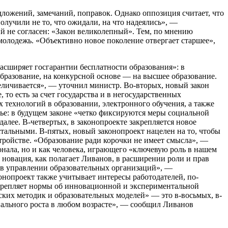
ложений, замечаний, поправок. Однако оппозиция считает, что
олучили не то, что ожидали, на что надеялись», —
 не согласен: «Закон великолепный». Тем, по мнению
 молодежь. «Объективно новое поколение отвергает старшее»,
асширяет госгарантии бесплатности образования»: в
бразование, на конкурсной основе — на высшее образование.
величивается», — уточнил министр. Во-вторых, новый закон
то есть за счет государства и в негосударственных
 технологий в образовании, электронного обучения, а также
ье: в будущем законе «четко фиксируются меры социальной
алее. В-четвертых, в законопроекте закрепляется новое
тальными. В-пятых, новый законопроект нацелен на то, чтобы
тройстве. «Образование ради корочки не имеет смысла», —
онала, но и как человека, играющего «ключевую роль в нашем
 новация, как полагает Ливанов, в расширении роли и прав
ь в управлении образовательных организаций», —
конопроект также учитывает интересы работодателей, по-
акрепляет нормы об инновационной и экспериментальной
ских методик и образовательных моделей» — это в-восьмых, в-
онального роста в любом возрасте», — сообщил Ливанов