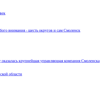
овек
обого внимания - шесть округов и сам Смоленск
у оказалась крупнейшая управляющая компания Смоленска
нской области