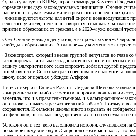
Однако у депутата КПРФ, первого зампреда Комитета Госдумы 
соревновании двух законодательных инициатив. Смолин считает
насчитанных уважаемым министром шагов вперед приходится пр
«ликвидируются льготы для детей-сирот и военнослужащих при
сельского учителя, ничего не говорится о выплатах за классн
прийти в образование от граждан, а в 2020-м уже каждый трети
Олег Смолин убеждал депутатов, что проект закона «О народн
свободы в образовании». А главное — у коммунистов перестае
«Законопроект, который внесен группой депутатов во главе со 
законопроекта, хотя там есть достаточно много интересных и 
защиту альтернативного законопроекта добавил другой предст
что «Советский Союз выиграл соревнование в космосе за школ
школу надо опираться, убежден Алферов.
Вице-спикер от «Единой России» Людмила Швецова заявила пр
компромиссы по наиболее острым вопросам, волнующим сегодн
заметила, что и в правительственном, и в альтернативном зак
оно плохо занимается разъяснительной работой. Потому и возн
сохраняются. И сельские школы никто закрывать не собирается.
их филиалов, не только государственных, но и негосударствен
Успокоил он и тех, кого взволновала история, случившаяся на
по конкретному эпизоду в Ставропольском крае такова, что ре
сказал министр, полагающий, что «в каждой школе есть простр