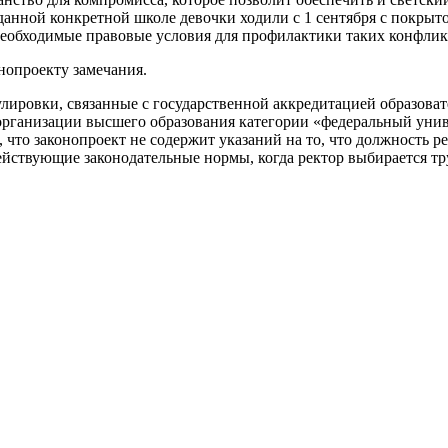
в данной конкретной школе девочки ходили с 1 сентября с покры
еобходимые правовые условия для профилактики таких конфлик
нопроекту замечания.
ировки, связанные с государственной аккредитацией образова
организации высшего образования категории «федеральный унив
что законопроект не содержит указаний на то, что должность ре
йствующие законодательные нормы, когда ректор выбирается т