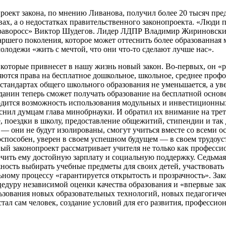
ект закона, по мнению Ливанова, получил более 20 тысяч пред
вах, а о недостатках правительственного законопроекта. «Люди п
праворосс» Виктор Шудегов. Лидер ЛДПР Владимир Жириновский
таршего поколения, которое может оттеснить более образованная
лодежи «жить с мечтой, что они что-то сделают лучше нас».
которые привнесет в нашу жизнь новый закон. Во-первых, он «р
ются права на бесплатное дошкольное, школьное, среднее профо
 стандартах общего школьного образования не уменьшается, а у
нин теперь сможет получать образование на бесплатной основе, 
водится возможность использования модульных и инвестиционных
снил думцам глава минобрнауки. И обратил их внимание на трет
 поездки в школу, предоставление общежитий, стипендии и так д
 они не будут изолированы, смогут учиться вместе со всеми ос
способен, уверен в своем успешном будущем — в своем трудоус
ый законопроект рассматривает учителя не только как професси
ечить ему достойную зарплату и социальную поддержку. Седьмая
ность выбирать учебные предметы для своих детей, участвоват
льному процессу «гарантируется открытость и прозрачность». За
цедуру независимой оценки качества образования и «впервые з
льзования новых образовательных технологий, новых педагогиче
тал сам человек, создание условий для его развития, професси