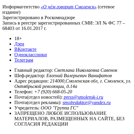
Информагентство
«О чём говорит Смоленск»
(сетевое
издание)
Зарегистрировано в Роскомнадзоре
Запись в реестре зарегистрированных СМИ: ЭЛ № ФС 77 –
68403 от 16.01.2017 г.
18+
Дзен
ВКонтакте
Одноклассники
Телеграм
Главный редактор:
Светлана Николаевна Савенок
Шеф-редактор:
Евгений Валерьевич Ванифатов
Адрес редакции:
214000,Смоленская обл, г. Смоленск, ул.
Октябрьской революции, д.14а
Телефон:
+7 (920) 668-05-20
Почта(отдел новостей):
press@smolensk-i.ru
Почта(отдел рекламы):
smolredaktor@yandex.ru
Учредитель:
ООО "Группа ГС"
ЗАПРЕЩЕНО ЛЮБОЕ ИСПОЛЬЗОВАНИЕ
МАТЕРИАЛОВ, РАЗМЕЩЕННЫХ НА САЙТЕ, БЕЗ
СОГЛАСИЯ РЕДАКЦИИ