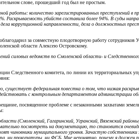
ительном слове, прошедший год был не простым.
ной работы: количество зарегистрированных преступлений в п
%. Раскрываемость убийств составила более 94%. В суды направ
 дела коррупционной направленности, дела о должностных прест
облагодарил за совместную плодотворную работу сотрудников 
оленской области Алексею Островскому.
влений силовых ведомств по Смоленской области- и Следственно
енции Следственного комитета, по линии их территориальных у
овня:
его, существует федеральная повестка о том, что низкая раскры
имодействовать с контрольным департаментом администрации о
вещание, посвященное проблеме с незаконными захватами земел
ы:
области (Смоленский, Гагаринский, Угранский, Вяземский район
имательно посмотреть на документацию, то становится очевид
оят чиновники муниципального уровня. Зачастую собственники э
та, ни прокуратуры, ни ФСБ. Мне непонятно, почему я должен п