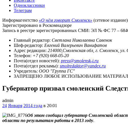
ВКонтакте
Одноклассники
Телеграм
Информагентство
«О чём говорит Смоленск»
(сетевое издание)
Зарегистрировано в Роскомнадзоре
Запись в реестре зарегистрированных СМИ: ЭЛ № ФС 77 – 68403
Главный редактор:
Светлана Николаевна Савенок
Шеф-редактор:
Евгений Валерьевич Ванифатов
Адрес редакции:
214000,Смоленская обл, г. Смоленск, ул.
Телефон:
+7 (920) 668-05-20
Почта(отдел новостей):
press@smolensk-i.ru
Почта(отдел рекламы):
smolredaktor@yandex.ru
Учредитель:
ООО "Группа ГС"
ЗАПРЕЩЕНО ЛЮБОЕ ИСПОЛЬЗОВАНИЕ МАТЕРИАЛО
Губернатор призвал смоленский Следс
admin
24
Января
2014 года
в 20:01
Об этом сообщил губернатор Смоленской област
области по результатам работы в 2013 году
.