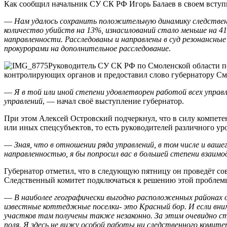
Как сообщил начальник СУ СК РФ Игорь Балаев в своем вступ
—
Нам удалось сохранить положительную динамику следствен
количество убийств на 13%, изнасилований стало меньше на 41
направленности. Расследованы и направлены в суд резонансные
прокурорами на дополнительное расследование
.
Руководитель СУ СК РФ по Смоленской области п
контролирующих органов и предоставил слово губернатору См
—
Я в той или иной степени удовлетворен работой всех упра
управлений
, — начал своё выступление губернатор.
При этом Алексей Островский подчеркнул, что в силу компет
или иных спецсубъектов, то есть руководителей различного ур
—
Зная, что в отношении ряда управлений, в том числе и ваш
направленностью, я бы попросил вас в большей степени вза
Губернатор отметил, что в следующую пятницу он проведёт со
Следственный комитет подключаться к решению этой проблем
—
В наиболее географически выгодно расположенных районах 
известные коттеджные поселки- это Красный бор. И если вн
участков там получены также незаконно. За этим очевидно ст
поля. Я здесь не вижу особой работы ни следственного комите