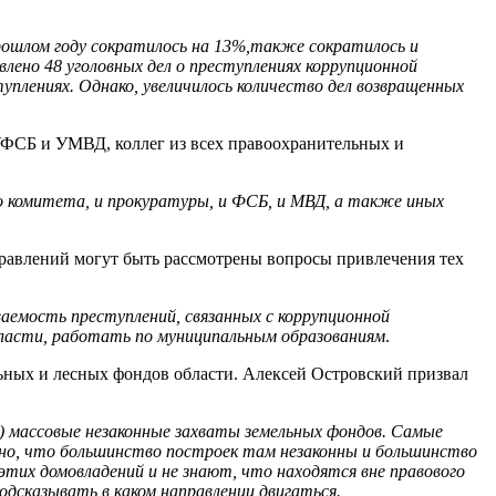
рошлом году сократилось на 13%,также сократилось и
лено 48 уголовных дел о преступлениях коррупционной
уплениях. Однако, увеличилось количество дел возвращенных
УФСБ и УМВД, коллег из всех правоохранительных и
го комитета, и прокуратуры, и ФСБ, и МВД, а также иных
правлений могут быть рассмотрены вопросы привлечения тех
ваемость преступлений, связанных с коррупционной
бласти, работать по муниципальным образованиям
.
ьных и лесных фондов области. Алексей Островский призвал
ы) массовые незаконные захваты земельных фондов. Самые
но, что большинство построек там незаконны и большинство
тих домовладений и не знают, что находятся вне правового
одсказывать в каком направлении двигаться.