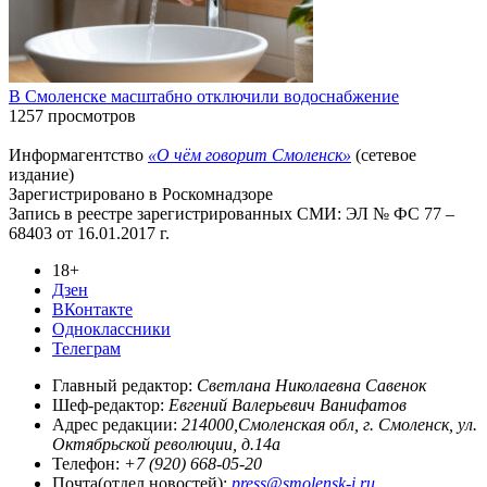
В Смоленске масштабно отключили водоснабжение
1257 просмотров
Информагентство
«О чём говорит Смоленск»
(сетевое
издание)
Зарегистрировано в Роскомнадзоре
Запись в реестре зарегистрированных СМИ: ЭЛ № ФС 77 –
68403 от 16.01.2017 г.
18+
Дзен
ВКонтакте
Одноклассники
Телеграм
Главный редактор:
Светлана Николаевна Савенок
Шеф-редактор:
Евгений Валерьевич Ванифатов
Адрес редакции:
214000,Смоленская обл, г. Смоленск, ул.
Октябрьской революции, д.14а
Телефон:
+7 (920) 668-05-20
Почта(отдел новостей):
press@smolensk-i.ru