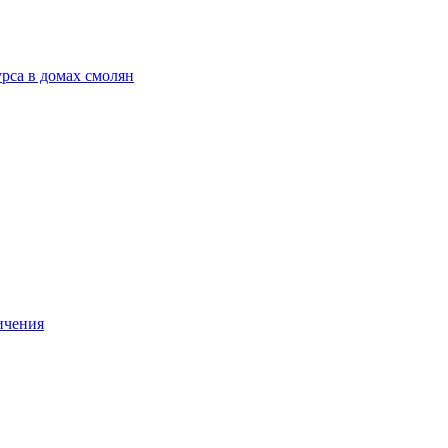
рса в домах смолян
ичения