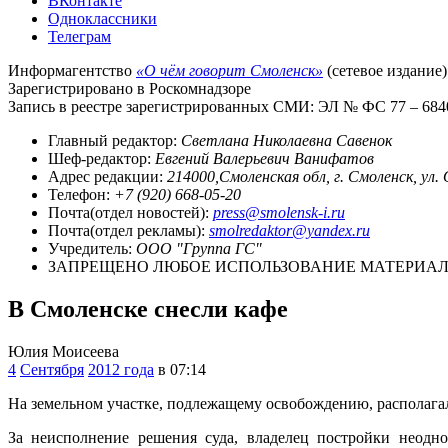
ВКонтакте
Одноклассники
Телеграм
Информагентство
«О чём говорит Смоленск»
(сетевое издание)
Зарегистрировано в Роскомнадзоре
Запись в реестре зарегистрированных СМИ: ЭЛ № ФС 77 – 68403
Главный редактор:
Светлана Николаевна Савенок
Шеф-редактор:
Евгений Валерьевич Ванифатов
Адрес редакции:
214000,Смоленская обл, г. Смоленск, ул.
Телефон:
+7 (920) 668-05-20
Почта(отдел новостей):
press@smolensk-i.ru
Почта(отдел рекламы):
smolredaktor@yandex.ru
Учредитель:
ООО "Группа ГС"
ЗАПРЕЩЕНО ЛЮБОЕ ИСПОЛЬЗОВАНИЕ МАТЕРИАЛО
В Смоленске снесли кафе
Юлия Моисеева
4
Сентября
2012 года
в 07:14
На земельном участке, подлежащему освобождению, располагало
За неисполнение решения суда, владелец постройки неодн