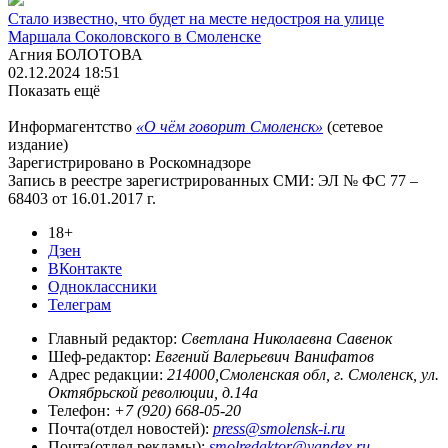
Стало известно, что будет на месте недостроя на улице
Маршала Соколовского в Смоленске
Агния БОЛОТОВА
02.12.2024 18:51
Показать ещё
Информагентство
«О чём говорит Смоленск»
(сетевое
издание)
Зарегистрировано в Роскомнадзоре
Запись в реестре зарегистрированных СМИ: ЭЛ № ФС 77 –
68403 от 16.01.2017 г.
18+
Дзен
ВКонтакте
Одноклассники
Телеграм
Главный редактор:
Светлана Николаевна Савенок
Шеф-редактор:
Евгений Валерьевич Ванифатов
Адрес редакции:
214000,Смоленская обл, г. Смоленск, ул.
Октябрьской революции, д.14а
Телефон:
+7 (920) 668-05-20
Почта(отдел новостей):
press@smolensk-i.ru
Почта(отдел рекламы):
smolredaktor@yandex.ru