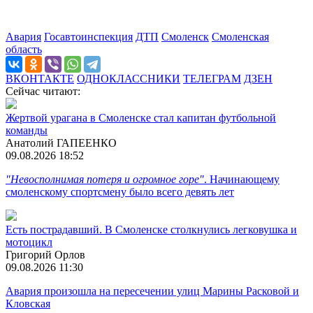
Авария
Госавтоинспекция
ДТП
Смоленск
Смоленская
область
ВКОНТАКТЕ
ОДНОКЛАССНИКИ
ТЕЛЕГРАМ
ДЗЕН
Сейчас читают:
Жертвой урагана в Смоленске стал капитан футбольной
команды
Анатолий ГАПЕЕНКО
09.08.2026 18:52
"Невосполнимая потеря и огромное горе"
. Начинающему
смоленскому спортсмену было всего девять лет
Есть пострадавший. В Смоленске столкнулись легковушка и
мотоцикл
Григорий Орлов
09.08.2026 11:30
Авария произошла на пересечении улиц Марины Расковой и
Кловская