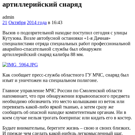
артиллерийский снаряд
admin
21
Октября
2014 года
в 16:43
Вызов о подозрительной находке поступил сегодня с улицы
Кутузова. Возле автобусной остановки «1-я Дачная»
специалистами отряда специальных работ профессиональной
аварийно-спасательной службы был обнаружен
артиллерийский снаряд калибра 88 мм.
Как сообщает пресс-служба областного ГУ МЧС, снаряд был
изъят и уничтожен на специальном полигоне.
Главное управление МЧС России по Смоленской области
напоминает, что при обнаружении взрывоопасного предмета
необходимо обозначить это место колышками из веток или
перевязать какой-либо яркой тканью, а затем сразу же
сообщить об опасной находке компетентным органам. Ни в
коем случае нельзя трогать боеприпас или кидать его в костер.
Будьте внимательны, берегите жизнь – свою и своих близких.
И прежде чем сделать какой-нибудь легкомысленный шаг,