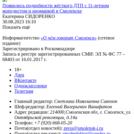
Появились подробности жёсткого ДТП с 11-летним
мопедистом и иномаркой в Смоленске
Екатерина СИДОРЕНКО
30.08.2023 16:10
Показать ещё
Информагентство
«О чём говорит Смоленск»
(сетевое
издание)
Зарегистрировано в Роскомнадзоре
Запись в реестре зарегистрированных СМИ: ЭЛ № ФС 77 –
68403 от 16.01.2017 г.
18+
Дзен
ВКонтакте
Одноклассники
Телеграм
Главный редактор:
Светлана Николаевна Савенок
Шеф-редактор:
Евгений Валерьевич Ванифатов
Адрес редакции:
214000,Смоленская обл, г. Смоленск, ул.
Октябрьской революции, д.14а
Телефон:
+7 (920) 668-05-20
Почта(отдел новостей):
press@smolensk-i.ru
Почта(отдел рекламы):
smolredaktor@yandex.ru