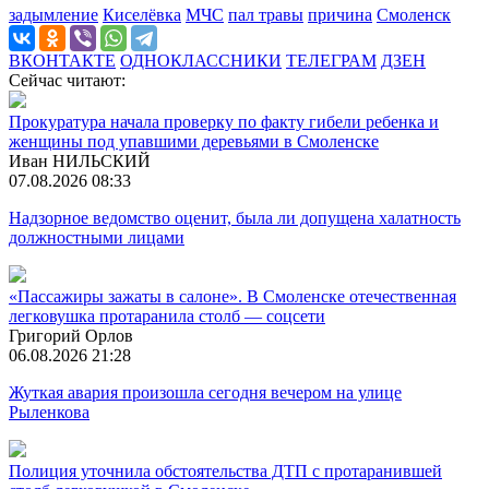
задымление
Киселёвка
МЧС
пал травы
причина
Смоленск
ВКОНТАКТЕ
ОДНОКЛАССНИКИ
ТЕЛЕГРАМ
ДЗЕН
Сейчас читают:
Прокуратура начала проверку по факту гибели ребенка и
женщины под упавшими деревьями в Смоленске
Иван НИЛЬСКИЙ
07.08.2026 08:33
Надзорное ведомство оценит, была ли допущена халатность
должностными лицами
«Пассажиры зажаты в салоне». В Смоленске отечественная
легковушка протаранила столб — соцсети
Григорий Орлов
06.08.2026 21:28
Жуткая авария произошла сегодня вечером на улице
Рыленкова
Полиция уточнила обстоятельства ДТП с протаранившей