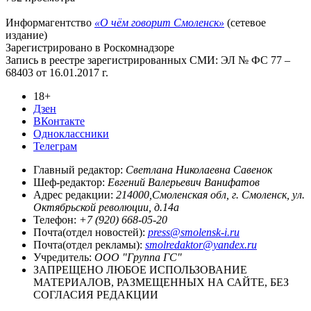
Информагентство
«О чём говорит Смоленск»
(сетевое
издание)
Зарегистрировано в Роскомнадзоре
Запись в реестре зарегистрированных СМИ: ЭЛ № ФС 77 –
68403 от 16.01.2017 г.
18+
Дзен
ВКонтакте
Одноклассники
Телеграм
Главный редактор:
Светлана Николаевна Савенок
Шеф-редактор:
Евгений Валерьевич Ванифатов
Адрес редакции:
214000,Смоленская обл, г. Смоленск, ул.
Октябрьской революции, д.14а
Телефон:
+7 (920) 668-05-20
Почта(отдел новостей):
press@smolensk-i.ru
Почта(отдел рекламы):
smolredaktor@yandex.ru
Учредитель:
ООО "Группа ГС"
ЗАПРЕЩЕНО ЛЮБОЕ ИСПОЛЬЗОВАНИЕ
МАТЕРИАЛОВ, РАЗМЕЩЕННЫХ НА САЙТЕ, БЕЗ
СОГЛАСИЯ РЕДАКЦИИ