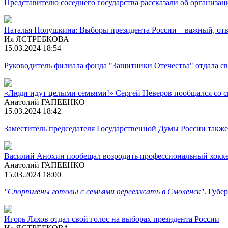
Представителю соседнего государства рассказали об организац
Наталья Полушкина: Выборы президента России – важный, отв
Ия ЯСТРЕБКОВА
15.03.2024 18:54
Руководитель филиала фонда "Защитники Отечества" отдала св
«Люди идут целыми семьями!» Сергей Неверов пообщался со с
Анатолий ГАПЕЕНКО
15.03.2024 18:42
Заместитель председателя Государственной Думы России также
Василий Анохин пообещал возродить профессиональный хокке
Анатолий ГАПЕЕНКО
15.03.2024 18:00
"Спортмены готовы с семьями переезжать в Смоленск"
. Губе
Игорь Ляхов отдал свой голос на выборах президента России