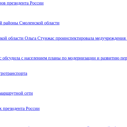
ров президента России
ей районы Смоленской области
ской области Ольга Стунжас проинспектировала медучреждения
 обсудила с населением планы по модернизации и развитию пер
тротранспорта
 маршрутной сети
х президента России