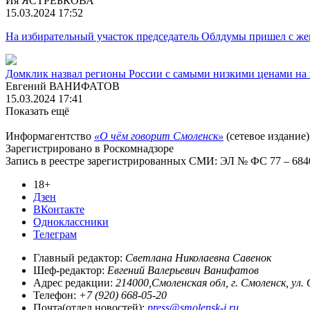
Ия ЯСТРЕБКОВА
15.03.2024 17:52
На избирательный участок председатель Облдумы пришел с же
Домклик назвал регионы России с самыми низкими ценами на
Евгений ВАНИФАТОВ
15.03.2024 17:41
Показать ещё
Информагентство
«О чём говорит Смоленск»
(сетевое издание)
Зарегистрировано в Роскомнадзоре
Запись в реестре зарегистрированных СМИ: ЭЛ № ФС 77 – 68403
18+
Дзен
ВКонтакте
Одноклассники
Телеграм
Главный редактор:
Светлана Николаевна Савенок
Шеф-редактор:
Евгений Валерьевич Ванифатов
Адрес редакции:
214000,Смоленская обл, г. Смоленск, ул.
Телефон:
+7 (920) 668-05-20
Почта(отдел новостей):
press@smolensk-i.ru