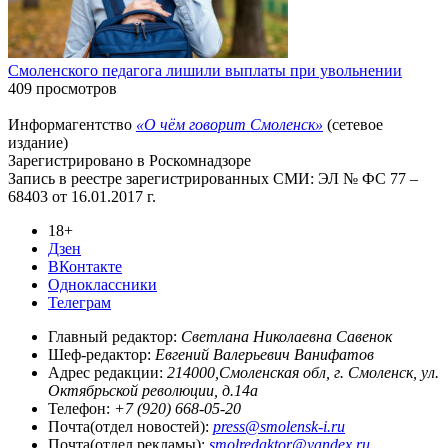
Смоленского педагога лишили выплаты при увольнении
409 просмотров
Информагентство
«О чём говорит Смоленск»
(сетевое
издание)
Зарегистрировано в Роскомнадзоре
Запись в реестре зарегистрированных СМИ: ЭЛ № ФС 77 –
68403 от 16.01.2017 г.
18+
Дзен
ВКонтакте
Одноклассники
Телеграм
Главный редактор:
Светлана Николаевна Савенок
Шеф-редактор:
Евгений Валерьевич Ванифатов
Адрес редакции:
214000,Смоленская обл, г. Смоленск, ул.
Октябрьской революции, д.14а
Телефон:
+7 (920) 668-05-20
Почта(отдел новостей):
press@smolensk-i.ru
Почта(отдел рекламы):
smolredaktor@yandex.ru