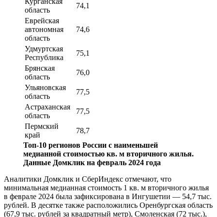
Курганская
74,1
область
Еврейская
автономная
74,6
область
Удмуртская
75,1
Республика
Брянская
76,0
область
Ульяновская
77,5
область
Астраханская
77,5
область
Пермский
78,7
край
Топ-10 регионов России с наименьшей
медианной стоимостью кв. м вторичного жилья.
Данные Домклик на февраль 2024 года
Аналитики Домклик и СберИндекс отмечают, что
минимальная медианная стоимость 1 кв. м вторичного жилья
в феврале 2024 была зафиксирована в Ингушетии — 54,7 тыс.
рублей. В десятке также расположились Оренбургская область
(67,9 тыс. рублей за квадратный метр), Смоленская (72 тыс.),