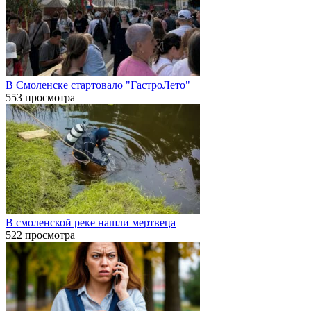
В Смоленске стартовало "ГастроЛето"
553 просмотра
В смоленской реке нашли мертвеца
522 просмотра