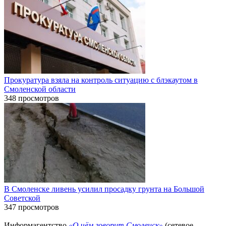
Прокуратура взяла на контроль ситуацию с блэкаутом в
Смоленской области
348 просмотров
В Смоленске ливень усилил просадку грунта на Большой
Советской
347 просмотров
Информагентство
«О чём говорит Смоленск»
(сетевое