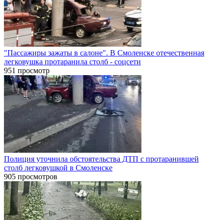
"Пассажиры зажаты в салоне". В Смоленске отечественная
легковушка протаранила столб - соцсети
951 просмотр
Полиция уточнила обстоятельства ДТП с протаранившей
столб легковушкой в Смоленске
905 просмотров