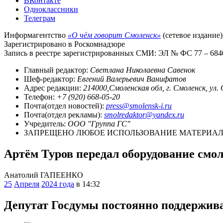
ВКонтакте
Одноклассники
Телеграм
Информагентство
«О чём говорит Смоленск»
(сетевое издание)
Зарегистрировано в Роскомнадзоре
Запись в реестре зарегистрированных СМИ: ЭЛ № ФС 77 – 68403
Главный редактор:
Светлана Николаевна Савенок
Шеф-редактор:
Евгений Валерьевич Ванифатов
Адрес редакции:
214000,Смоленская обл, г. Смоленск, ул.
Телефон:
+7 (920) 668-05-20
Почта(отдел новостей):
press@smolensk-i.ru
Почта(отдел рекламы):
smolredaktor@yandex.ru
Учредитель:
ООО "Группа ГС"
ЗАПРЕЩЕНО ЛЮБОЕ ИСПОЛЬЗОВАНИЕ МАТЕРИАЛО
Артём Туров передал оборудование смо
Анатолий ГАПЕЕНКО
25
Апреля
2024 года
в 14:32
Депутат Госдумы постоянно поддержива