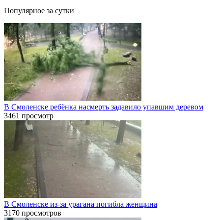
Популярное за сутки
В Смоленске ребёнка насмерть задавило упавшим деревом
3461 просмотр
В Смоленске из-за урагана погибла женщина
3170 просмотров