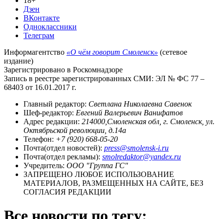
18+
Дзен
ВКонтакте
Одноклассники
Телеграм
Информагентство
«О чём говорит Смоленск»
(сетевое
издание)
Зарегистрировано в Роскомнадзоре
Запись в реестре зарегистрированных СМИ: ЭЛ № ФС 77 –
68403 от 16.01.2017 г.
Главный редактор:
Светлана Николаевна Савенок
Шеф-редактор:
Евгений Валерьевич Ванифатов
Адрес редакции:
214000,Смоленская обл, г. Смоленск, ул.
Октябрьской революции, д.14а
Телефон:
+7 (920) 668-05-20
Почта(отдел новостей):
press@smolensk-i.ru
Почта(отдел рекламы):
smolredaktor@yandex.ru
Учредитель:
ООО "Группа ГС"
ЗАПРЕЩЕНО ЛЮБОЕ ИСПОЛЬЗОВАНИЕ
МАТЕРИАЛОВ, РАЗМЕЩЕННЫХ НА САЙТЕ, БЕЗ
СОГЛАСИЯ РЕДАКЦИИ
Все новости по тегу: