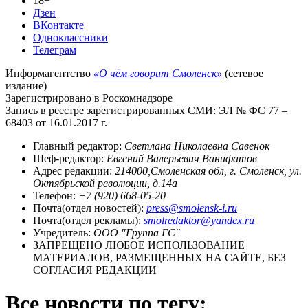
18+
Дзен
ВКонтакте
Одноклассники
Телеграм
Информагентство
«О чём говорит Смоленск»
(сетевое
издание)
Зарегистрировано в Роскомнадзоре
Запись в реестре зарегистрированных СМИ: ЭЛ № ФС 77 –
68403 от 16.01.2017 г.
Главный редактор:
Светлана Николаевна Савенок
Шеф-редактор:
Евгений Валерьевич Ванифатов
Адрес редакции:
214000,Смоленская обл, г. Смоленск, ул.
Октябрьской революции, д.14а
Телефон:
+7 (920) 668-05-20
Почта(отдел новостей):
press@smolensk-i.ru
Почта(отдел рекламы):
smolredaktor@yandex.ru
Учредитель:
ООО "Группа ГС"
ЗАПРЕЩЕНО ЛЮБОЕ ИСПОЛЬЗОВАНИЕ
МАТЕРИАЛОВ, РАЗМЕЩЕННЫХ НА САЙТЕ, БЕЗ
СОГЛАСИЯ РЕДАКЦИИ
Все новости по тегу: