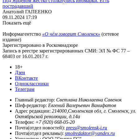
Под Ярцевом жёстко столкнулись иномарки. Есть
пострадавший
Анатолий ГАПЕЕНКО
09.11.2024 17:19
Показать ещё
Информагентство
«О чём говорит Смоленск»
(сетевое
издание)
Зарегистрировано в Роскомнадзоре
Запись в реестре зарегистрированных СМИ: ЭЛ № ФС 77 –
68403 от 16.01.2017 г.
18+
Дзен
ВКонтакте
Одноклассники
Телеграм
Главный редактор:
Светлана Николаевна Савенок
Шеф-редактор:
Евгений Валерьевич Ванифатов
Адрес редакции:
214000,Смоленская обл, г. Смоленск, ул.
Октябрьской революции, д.14а
Телефон:
+7 (920) 668-05-20
Почта(отдел новостей):
press@smolensk-i.ru
Почта(отдел рекламы):
smolredaktor@yandex.ru
Учредитель:
ООО "Группа ГС"