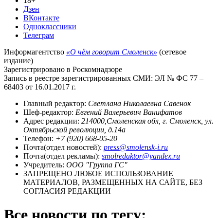
18+
Дзен
ВКонтакте
Одноклассники
Телеграм
Информагентство
«О чём говорит Смоленск»
(сетевое
издание)
Зарегистрировано в Роскомнадзоре
Запись в реестре зарегистрированных СМИ: ЭЛ № ФС 77 –
68403 от 16.01.2017 г.
Главный редактор:
Светлана Николаевна Савенок
Шеф-редактор:
Евгений Валерьевич Ванифатов
Адрес редакции:
214000,Смоленская обл, г. Смоленск, ул.
Октябрьской революции, д.14а
Телефон:
+7 (920) 668-05-20
Почта(отдел новостей):
press@smolensk-i.ru
Почта(отдел рекламы):
smolredaktor@yandex.ru
Учредитель:
ООО "Группа ГС"
ЗАПРЕЩЕНО ЛЮБОЕ ИСПОЛЬЗОВАНИЕ
МАТЕРИАЛОВ, РАЗМЕЩЕННЫХ НА САЙТЕ, БЕЗ
СОГЛАСИЯ РЕДАКЦИИ
Все новости по тегу: