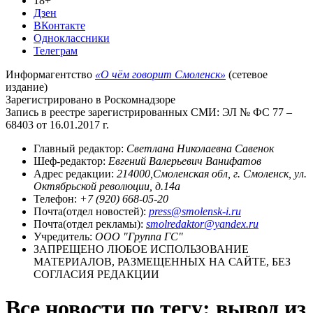
18+
Дзен
ВКонтакте
Одноклассники
Телеграм
Информагентство
«О чём говорит Смоленск»
(сетевое
издание)
Зарегистрировано в Роскомнадзоре
Запись в реестре зарегистрированных СМИ: ЭЛ № ФС 77 –
68403 от 16.01.2017 г.
Главный редактор:
Светлана Николаевна Савенок
Шеф-редактор:
Евгений Валерьевич Ванифатов
Адрес редакции:
214000,Смоленская обл, г. Смоленск, ул.
Октябрьской революции, д.14а
Телефон:
+7 (920) 668-05-20
Почта(отдел новостей):
press@smolensk-i.ru
Почта(отдел рекламы):
smolredaktor@yandex.ru
Учредитель:
ООО "Группа ГС"
ЗАПРЕЩЕНО ЛЮБОЕ ИСПОЛЬЗОВАНИЕ
МАТЕРИАЛОВ, РАЗМЕЩЕННЫХ НА САЙТЕ, БЕЗ
СОГЛАСИЯ РЕДАКЦИИ
Все новости по тегу: вывод из