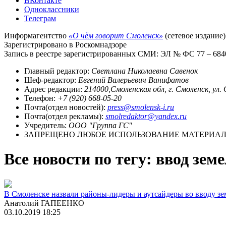
ВКонтакте
Одноклассники
Телеграм
Информагентство
«О чём говорит Смоленск»
(сетевое издание)
Зарегистрировано в Роскомнадзоре
Запись в реестре зарегистрированных СМИ: ЭЛ № ФС 77 – 68403
Главный редактор:
Светлана Николаевна Савенок
Шеф-редактор:
Евгений Валерьевич Ванифатов
Адрес редакции:
214000,Смоленская обл, г. Смоленск, ул.
Телефон:
+7 (920) 668-05-20
Почта(отдел новостей):
press@smolensk-i.ru
Почта(отдел рекламы):
smolredaktor@yandex.ru
Учредитель:
ООО "Группа ГС"
ЗАПРЕЩЕНО ЛЮБОЕ ИСПОЛЬЗОВАНИЕ МАТЕРИАЛО
Все новости по тегу: ввод зем
В Смоленске назвали районы-лидеры и аутсайдеры во вводу зем
Анатолий ГАПЕЕНКО
03.10.2019 18:25