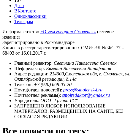
18+
Дзен
ВКонтакте
Одноклассники
Телеграм
Информагентство
«О чём говорит Смоленск»
(сетевое
издание)
Зарегистрировано в Роскомнадзоре
Запись в реестре зарегистрированных СМИ: ЭЛ № ФС 77 –
68403 от 16.01.2017 г.
Главный редактор:
Светлана Николаевна Савенок
Шеф-редактор:
Евгений Валерьевич Ванифатов
Адрес редакции:
214000,Смоленская обл, г. Смоленск, ул.
Октябрьской революции, д.14а
Телефон:
+7 (920) 668-05-20
Почта(отдел новостей):
press@smolensk-i.ru
Почта(отдел рекламы):
smolredaktor@yandex.ru
Учредитель:
ООО "Группа ГС"
ЗАПРЕЩЕНО ЛЮБОЕ ИСПОЛЬЗОВАНИЕ
МАТЕРИАЛОВ, РАЗМЕЩЕННЫХ НА САЙТЕ, БЕЗ
СОГЛАСИЯ РЕДАКЦИИ
Все новости по тегу: