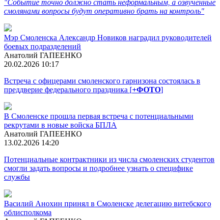
"Событие точно должно стать неформальным, а озвученные
смолянами вопросы будут оперативно брать на контроль"
Мэр Смоленска Александр Новиков наградил руководителей
боевых подразделений
Анатолий ГАПЕЕНКО
20.02.2026 10:17
Встреча с офицерами смоленского гарнизона состоялась в
преддверие федерального праздника [
+ФОТО
]
В Смоленске прошла первая встреча с потенциальными
рекрутами в новые войска БПЛА
Анатолий ГАПЕЕНКО
13.02.2026 14:20
Потенциальные контрактники из числа смоленских студентов
смогли задать вопросы и подробнее узнать о специфике
службы
Василий Анохин принял в Смоленске делегацию витебского
облисполкома