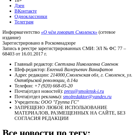
18+
Дзен
ВКонтакте
Одноклассники
Телеграм
Информагентство
«О чём говорит Смоленск»
(сетевое
издание)
Зарегистрировано в Роскомнадзоре
Запись в реестре зарегистрированных СМИ: ЭЛ № ФС 77 –
68403 от 16.01.2017 г.
Главный редактор:
Светлана Николаевна Савенок
Шеф-редактор:
Евгений Валерьевич Ванифатов
Адрес редакции:
214000,Смоленская обл, г. Смоленск, ул.
Октябрьской революции, д.14а
Телефон:
+7 (920) 668-05-20
Почта(отдел новостей):
press@smolensk-i.ru
Почта(отдел рекламы):
smolredaktor@yandex.ru
Учредитель:
ООО "Группа ГС"
ЗАПРЕЩЕНО ЛЮБОЕ ИСПОЛЬЗОВАНИЕ
МАТЕРИАЛОВ, РАЗМЕЩЕННЫХ НА САЙТЕ, БЕЗ
СОГЛАСИЯ РЕДАКЦИИ
Все новости по тегу: